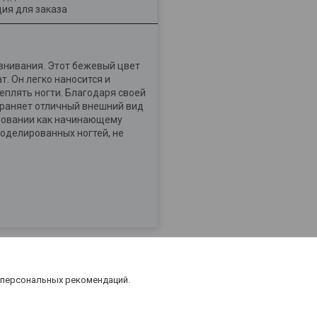
ия для заказа
авнивания. Этот бежевый цвет
. Он легко наносится и
еплять ногти. Благодаря своей
храняет отличный внешний вид
льзовании как начинающему
моделированных ногтей, не
 персональных рекомендаций.