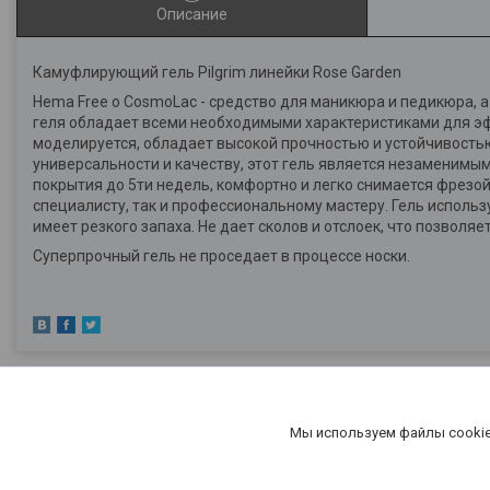
Описание
Камуфлирующий гель Pilgrim линейки Rose Garden
Hema Free o CosmoLac - средство для маникюра и педикюра, а
геля обладает всеми необходимыми характеристиками для эф
моделируется, обладает высокой прочностью и устойчивость
универсальности и качеству, этот гель является незаменим
покрытия до 5ти недель, комфортно и легко снимается фрезой
специалисту, так и профессиональному мастеру. Гель использ
имеет резкого запаха. Не дает сколов и отслоек, что позволя
Суперпрочный гель не проседает в процессе носки.
Мы используем файлы cookie