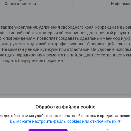
Характеристики
Информац
 так же укрепления, удлинения свободного края, коррекции и выр
фективной работы мастера и обеспечивает долговечный результат
ю к повреждениям, позволяет создавать идеальный маникюр и укр
ым инструментом для любого профессионала. Укрепляющий гель со
. Не заметен у линии кутикулы при отрастании. Он удобен в испо
уют для наращивания и ремонта ногтей, он дает естественность с
ет создать безупречное покрытие.
Обработка файлов cookie
s для обеспечения удобства пользователей портала и предоставления
Вы можете настроить файлы cookies или отключить их.