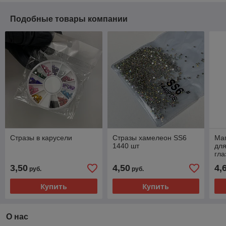
Подобные товары компании
Стразы в карусели
Стразы хамелеон SS6
Маг
1440 шт
для
гла
3,50
4,50
4,
руб.
руб.
Купить
Купить
О нас