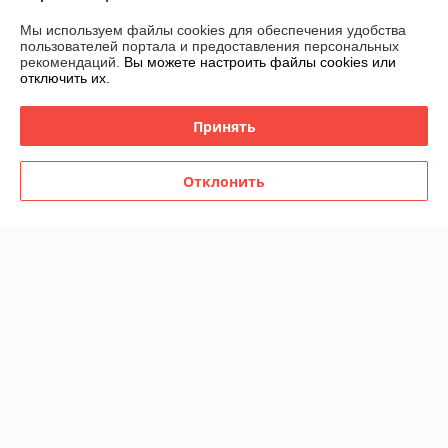
Контакты
Мы используем файлы cookies для обеспечения удобства
пользователей портала и предоставления персональных
рекомендаций.
Вы можете настроить файлы cookies или
Доставка и оплата
отключить их.
График работы
Принять
Полная версия сайта
Отклонить
Политика обработки cookies
Сайт создан на платформе Deal.by
Информация для покупателя
Юридическое лицо:
ООО "ВЭДЭЭМ"
ГРОДНО, УЛ. ЩОРСА, ДОМ 11, КОРПУС А, ОФ. 11, ПОМ, 230003