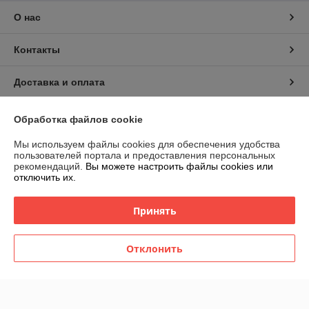
О нас
Контакты
Доставка и оплата
График работы
Обработка файлов cookie
Мы используем файлы cookies для обеспечения удобства
Полная версия сайта
пользователей портала и предоставления персональных
рекомендаций.
Вы можете настроить файлы cookies или
отключить их.
Политика обработки cookies
Принять
Сайт создан на платформе Deal.by
Отклонить
Информация для покупателя