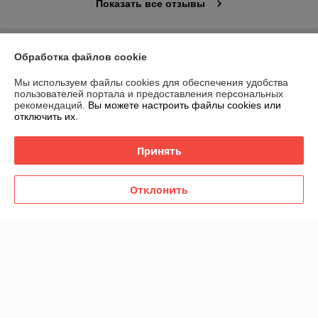
Показать все отзывы
О нас
Обработка файлов cookie
Мы используем файлы cookies для обеспечения удобства
Контакты
пользователей портала и предоставления персональных
рекомендаций.
Вы можете настроить файлы cookies или
отключить их.
Доставка и оплата
Принять
График работы
Полная версия сайта
Отклонить
Политика обработки cookies
Сайт создан на платформе Deal.by