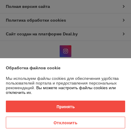
Полная версия сайта
Политика обработки cookies
Сайт создан на платформе Deal.by
Обработка файлов cookie
Информация для покупателя
Мы используем файлы cookies для обеспечения удобства
Юридическое лицо:
ООО "ВЭДЭЭМ"
пользователей портала и предоставления персональных
ГРОДНО, УЛ. ЩОРСА, ДОМ 11, КОРПУС А, ОФ. 11, ПОМ, 230003
рекомендаций.
Вы можете настроить файлы cookies или
отключить их.
Регистрационный номер ЕГР: 591045908
УНП: 591045908
Принять
Регистрационный орган: Гродненский городской исполнительный
комитет
Отклонить
Дата регистрации компании: 27.03.2024