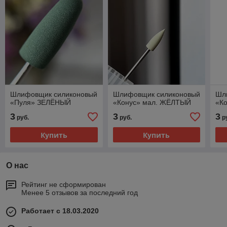
Шлифовщик силиконовый
Шлифовщик силиконовый
Шл
«Пуля» ЗЕЛЁНЫЙ
«Конус» мал. ЖЁЛТЫЙ
«К
3
3
3
руб.
руб.
р
Купить
Купить
О нас
Рейтинг не сформирован
Менее 5 отзывов за последний год
Работает с 18.03.2020