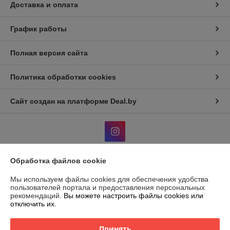
Доставка и оплата
График работы
Полная версия сайта
Политика обработки cookies
Сайт создан на платформе Deal.by
Обработка файлов cookie
Информация для покупателя
Мы используем файлы cookies для обеспечения удобства
Юридическое лицо:
ООО "ВЭДЭЭМ"
пользователей портала и предоставления персональных
ГРОДНО, УЛ. ЩОРСА, ДОМ 11, КОРПУС А, ОФ. 11, ПОМ, 230003
рекомендаций.
Вы можете настроить файлы cookies или
отключить их.
Регистрационный номер ЕГР: 591045908
УНП: 591045908
Принять