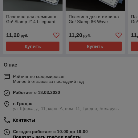
Пластина для стемпинга
Пластина для стемпинга
Пла
Go! Stamp 214 Lifeguard
Go! Stamp 86 Wave
Go!
11,20
11,20
11
руб.
руб.
Купить
Купить
О нас
Рейтинг не сформирован
Менее 5 отзывов за последний год
Работает с 18.03.2020
г. Гродно
ул. Щорса, д. 11, корп. А, пом. 11, Гродно, Беларусь
Контакты
Сегодня работает с 10:00 до 19:00
Показать весь график работы