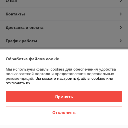
О нас
Контакты
Доставка и оплата
График работы
Полная версия сайта
Обработка файлов cookie
Политика обработки cookies
Мы используем файлы cookies для обеспечения удобства
пользователей портала и предоставления персональных
рекомендаций.
Вы можете настроить файлы cookies или
Сайт создан на платформе Deal.by
отключить их.
Принять
Отклонить
Информация для покупателя