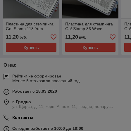
Пластина для стемпинга
Пластина для стемпинга
Пла
Go! Stamp 118 Yum
Go! Stamp 86 Wave
Go!
11,20
11,20
11
руб.
руб.
Купить
Купить
О нас
Рейтинг не сформирован
Менее 5 отзывов за последний год
Работает с 18.03.2020
г. Гродно
ул. Щорса, д. 11, корп. А, пом. 11, Гродно, Беларусь
Контакты
Сегодня работает с 10:00 до 19:00