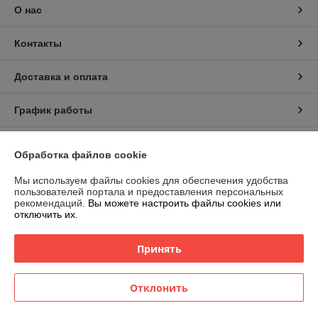
О нас
Контакты
Доставка и оплата
График работы
Полная версия сайта
Обработка файлов cookie
Политика обработки cookies
Мы используем файлы cookies для обеспечения удобства
пользователей портала и предоставления персональных
рекомендаций.
Вы можете настроить файлы cookies или
Сайт создан на платформе Deal.by
отключить их.
Принять
Отклонить
Информация для покупателя