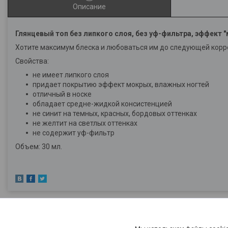
Описание
Глянцевый топ без липкого слоя, без уф-фильтра, эффект 
Хотите максимум блеска и любоваться им до следующей корре
Свойства:
не имеет липкого слоя
придает покрытию эффект мокрых, влажных ногтей
отличный в носке
обладает средне-жидкой консистенцией
не синит на темных, красных, бордовых оттенках
не желтит на светлых оттенках
не содержит уф-фильтр
Объем: 30 мл.