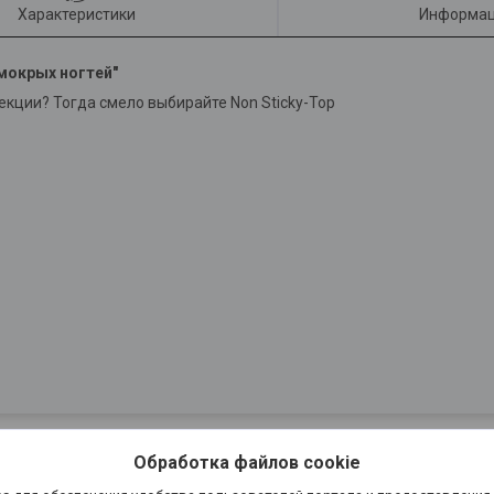
Характеристики
Информац
"мокрых ногтей"
кции? Тогда смело выбирайте Non Sticky-Top
Обработка файлов cookie