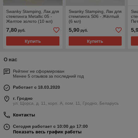
Swanky Stamping, Лак для
Swanky Stamping, Лак для
Swa
стемпинга Metallic 05 -
стемпинга S06 - Жёлтый
сте
Желтое золото (10 мл)
(6 мл)
Пет
7,80
5,90
5,
руб.
руб.
Купить
Купить
О нас
Рейтинг не сформирован
Менее 5 отзывов за последний год
Работает с 18.03.2020
г. Гродно
ул. Щорса, д. 11, корп. А, пом. 11, Гродно, Беларусь
Контакты
Сегодня работает с 10:00 до 17:00
Показать весь график работы