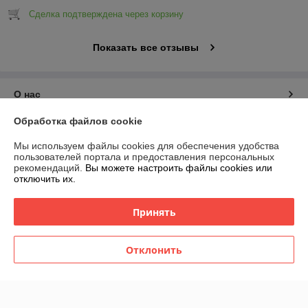
Сделка подтверждена через корзину
Показать все отзывы
О нас
Обработка файлов cookie
Контакты
Мы используем файлы cookies для обеспечения удобства
пользователей портала и предоставления персональных
Доставка и оплата
рекомендаций.
Вы можете настроить файлы cookies или
отключить их.
График работы
Принять
Полная версия сайта
Отклонить
Политика обработки cookies
Сайт создан на платформе Deal.by