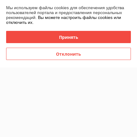
Контакты
Мы используем файлы cookies для обеспечения удобства
пользователей портала и предоставления персональных
рекомендаций.
Вы можете настроить файлы cookies или
Доставка и оплата
отключить их.
График работы
Принять
Полная версия сайта
Отклонить
Политика обработки cookies
Сайт создан на платформе Deal.by
Информация для покупателя
Юридическое лицо:
ООО "ВЭДЭЭМ"
ГРОДНО, УЛ. ЩОРСА, ДОМ 11, КОРПУС А, ОФ. 11, ПОМ, 230003