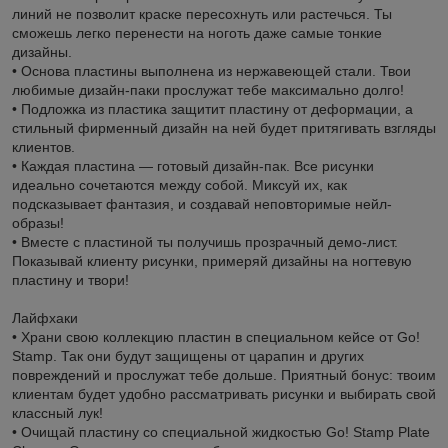
линий не позволит краске пересохнуть или растечься. Ты
сможешь легко перенести на ноготь даже самые тонкие
дизайны.
• Основа пластины выполнена из нержавеющей стали. Твои
любимые дизайн-паки прослужат тебе максимально долго!
• Подложка из пластика защитит пластину от деформации, а
стильный фирменный дизайн на ней будет притягивать взгляды
клиентов.
• Каждая пластина — готовый дизайн-пак. Все рисунки
идеально сочетаются между собой. Миксуй их, как
подсказывает фантазия, и создавай неповторимые нейл-
образы!
• Вместе с пластиной ты получишь прозрачный демо-лист.
Показывай клиенту рисунки, примеряй дизайны на ногтевую
пластину и твори!
Лайфхаки
• Храни свою коллекцию пластин в специальном кейсе от Go!
Stamp. Так они будут защищены от царапин и других
повреждений и прослужат тебе дольше. Приятный бонус: твоим
клиентам будет удобно рассматривать рисунки и выбирать свой
классный лук!
• Очищай пластину со специальной жидкостью Go! Stamp Plate