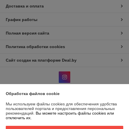
Доставка и оплата
График работы
Полная версия сайта
Политика обработки cookies
Сайт создан на платформе Deal.by
Обработка файлов cookie
Информация для покупателя
Мы используем файлы cookies для обеспечения удобства
Юридическое лицо:
ООО "ВЭДЭЭМ"
пользователей портала и предоставления персональных
ГРОДНО, УЛ. ЩОРСА, ДОМ 11, КОРПУС А, ОФ. 11, ПОМ, 230003
рекомендаций.
Вы можете настроить файлы cookies или
отключить их.
Регистрационный номер ЕГР: 591045908