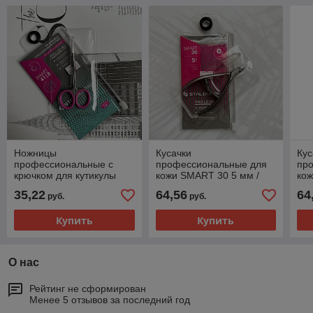
Ножницы
Кусачки
Кус
профессиональные с
профессиональные для
пр
крючком для кутикулы
кожи SMART 30 5 мм /
кож
SMART 41 TYPE 3 /
STALEKS
ST
35,22
64,56
64
руб.
руб.
STALEKS
Купить
Купить
О нас
Рейтинг не сформирован
Менее 5 отзывов за последний год