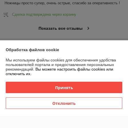
Ножницы просто супер, очень острые, спасибо за оперативность !
Сделка подтверждена через корзину
Показать все отзывы
О нас
Обработка файлов cookie
Мы используем файлы cookies для обеспечения удобства
Контакты
пользователей портала и предоставления персональных
рекомендаций.
Вы можете настроить файлы cookies или
отключить их.
Доставка и оплата
Принять
График работы
Полная версия сайта
Отклонить
Политика обработки cookies