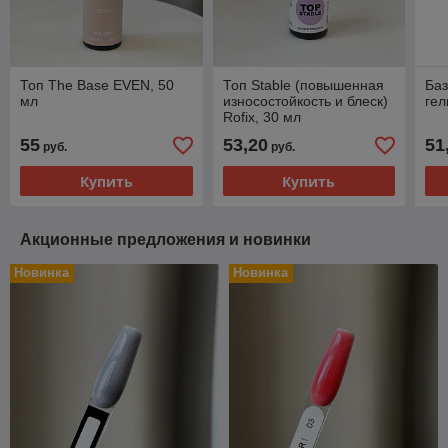
Топ The Base EVEN, 50
Топ Stable (повышенная
Баз
мл
износостойкость и блеск)
гел
Rofix, 30 мл
55
53,20
51
руб.
руб.
Купить
Купить
Акционные предложения и новинки
Новинка
Новинка