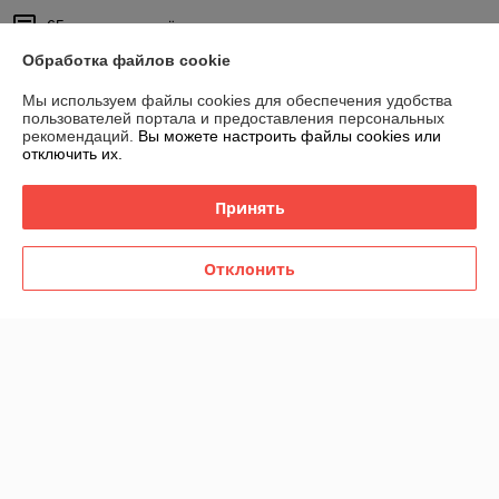
65 отзывов за всё время
Обработка файлов cookie
Ксения
30.04.2026
Мы используем файлы cookies для обеспечения удобства
Отлично
пользователей портала и предоставления персональных
рекомендаций.
Вы можете настроить файлы cookies или
отключить их.
Покупатель
18.12.2025
Отлично
Принять
Ножницы просто супер, очень острые, спасибо за оперативность !
Отклонить
Сделка подтверждена через корзину
Показать все отзывы
О нас
Контакты