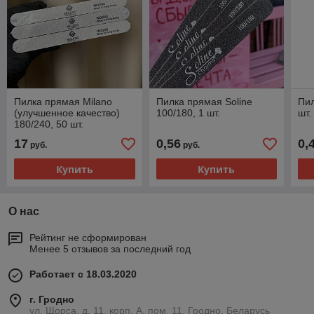
Пилка прямая Milano
Пилка прямая Soline
Пил
(улучшенное качество)
100/180, 1 шт.
шт.
180/240, 50 шт.
17
0,56
0,
руб.
руб.
Купить
Купить
О нас
Рейтинг не сформирован
Менее 5 отзывов за последний год
Работает с 18.03.2020
г. Гродно
ул. Щорса, д. 11, корп. А, пом. 11, Гродно, Беларусь