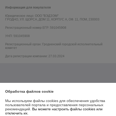
Информация для покупателя
Юридическое лицо:
ООО "ВЭДЭЭМ"
ГРОДНО, УЛ. ЩОРСА, ДОМ 11, КОРПУС А, ОФ. 11, ПОМ, 230003
Регистрационный номер ЕГР: 591045908
УНП: 591045908
Регистрационный орган: Гродненский городской исполнительный
комитет
Дата регистрации компании: 27.03.2024
Обработка файлов cookie
Мы используем файлы cookies для обеспечения удобства
пользователей портала и предоставления персональных
рекомендаций.
Вы можете настроить файлы cookies или
отключить их.