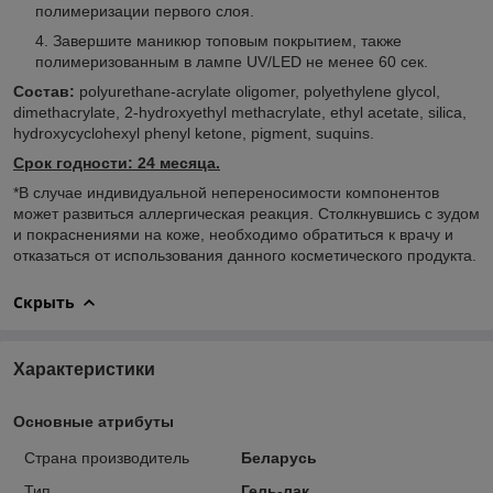
полимеризации первого слоя.
Завершите маникюр топовым покрытием, также
полимеризованным в лампе UV/LED не менее 60 сек.
Состав:
polyurethane-acrylate oligomer, polyethylene glycol,
dimethacrylate, 2-hydroxyethyl methacrylate, ethyl acetate, silica,
hydroxycyclohexyl phenyl ketone, pigment, suquins.
Срок годности: 24 месяца.
*В случае индивидуальной непереносимости компонентов
может развиться аллергическая реакция. Столкнувшись с зудом
и покраснениями на коже, необходимо обратиться к врачу и
отказаться от использования данного косметического продукта.
Скрыть
Характеристики
Основные атрибуты
Страна производитель
Беларусь
Тип
Гель-лак