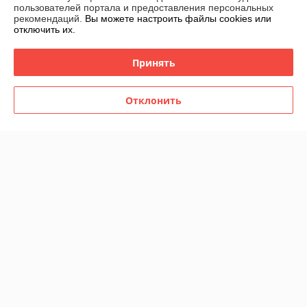
пользователей портала и предоставления персональных
рекомендаций.
Вы можете настроить файлы cookies или
отключить их.
Принять
Отклонить
Гель-лак Rofix S174, 10 гр
Гель-лак Rofix S173, 10 гр
В наличии
В наличии
11,60
11,60
руб.
руб.
Купить
Купить
Показать ещё
О нас