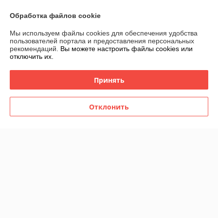
Обработка файлов cookie
Купить
Купить
Мы используем файлы cookies для обеспечения удобства
Новинка
Новинка
пользователей портала и предоставления персональных
рекомендаций.
Вы можете настроить файлы cookies или
отключить их.
Принять
Отклонить
Гель-лак Rofix S177, 10 гр
Гель-лак Rofix S176, 10 гр
В наличии
В наличии
11,60
11,60
руб.
руб.
Купить
Купить
Новинка
Новинка