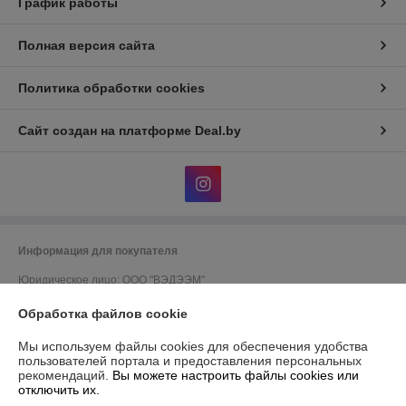
График работы
Полная версия сайта
Политика обработки cookies
Сайт создан на платформе Deal.by
Информация для покупателя
Юридическое лицо:
ООО "ВЭДЭЭМ"
ГРОДНО, УЛ. ЩОРСА, ДОМ 11, КОРПУС А, ОФ. 11, ПОМ, 230003
Обработка файлов cookie
Регистрационный номер ЕГР: 591045908
Мы используем файлы cookies для обеспечения удобства
УНП: 591045908
пользователей портала и предоставления персональных
рекомендаций.
Вы можете настроить файлы cookies или
Регистрационный орган: Гродненский городской исполнительный
отключить их.
комитет