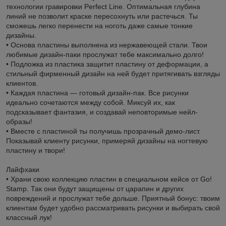
технологии гравировки Perfect Line. Оптимальная глубина
линий не позволит краске пересохнуть или растечься. Ты
сможешь легко перенести на ноготь даже самые тонкие
дизайны.
• Основа пластины выполнена из нержавеющей стали. Твои
любимые дизайн-паки прослужат тебе максимально долго!
• Подложка из пластика защитит пластину от деформации, а
стильный фирменный дизайн на ней будет притягивать взгляды
клиентов.
• Каждая пластина — готовый дизайн-пак. Все рисунки
идеально сочетаются между собой. Миксуй их, как
подсказывает фантазия, и создавай неповторимые нейл-
образы!
• Вместе с пластиной ты получишь прозрачный демо-лист.
Показывай клиенту рисунки, примеряй дизайны на ногтевую
пластину и твори!
Лайфхаки
• Храни свою коллекцию пластин в специальном кейсе от Go!
Stamp. Так они будут защищены от царапин и других
повреждений и прослужат тебе дольше. Приятный бонус: твоим
клиентам будет удобно рассматривать рисунки и выбирать свой
классный лук!