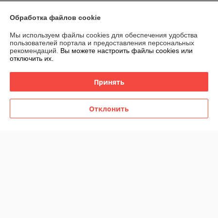
График работы
Обработка файлов cookie
Мы используем файлы cookies для обеспечения удобства
Полная версия сайта
пользователей портала и предоставления персональных
рекомендаций.
Вы можете настроить файлы cookies или
отключить их.
Политика обработки cookies
Принять
Сайт создан на платформе Deal.by
Отклонить
Информация для покупателя
Юридическое лицо:
ООО "ВЭДЭЭМ"
ГРОДНО, УЛ. ЩОРСА, ДОМ 11, КОРПУС А, ОФ. 11, ПОМ, 230003
Регистрационный номер ЕГР: 591045908
УНП: 591045908
Регистрационный орган: Гродненский городской исполнительный