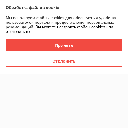
Обработка файлов cookie
Контакты
Мы используем файлы cookies для обеспечения удобства
пользователей портала и предоставления персональных
Доставка и оплата
рекомендаций.
Вы можете настроить файлы cookies или
отключить их.
График работы
Принять
Полная версия сайта
Отклонить
Политика обработки cookies
Сайт создан на платформе Deal.by
Информация для покупателя
Юридическое лицо:
ООО "ВЭДЭЭМ"