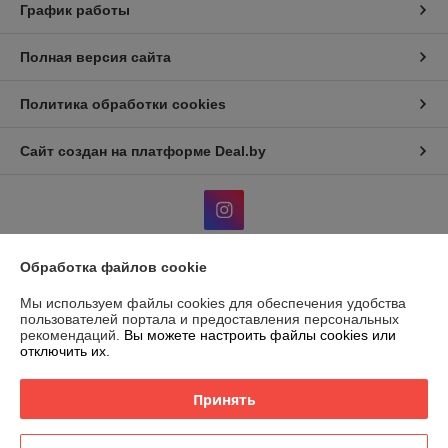
График работы
Полная версия сайта
Политика обработки cookies
Сайт создан на платформе Deal.by
Обработка файлов cookie
Информация для покупателя
Мы используем файлы cookies для обеспечения удобства
Юридическое лицо:
ООО "ВЭДЭЭМ"
пользователей портала и предоставления персональных
ГРОДНО, УЛ. ЩОРСА, ДОМ 11, КОРПУС А, ОФ. 11, ПОМ, 230003
рекомендаций.
Вы можете настроить файлы cookies или
отключить их.
Регистрационный номер ЕГР: 591045908
УНП: 591045908
Принять
Регистрационный орган: Гродненский городской исполнительный
комитет