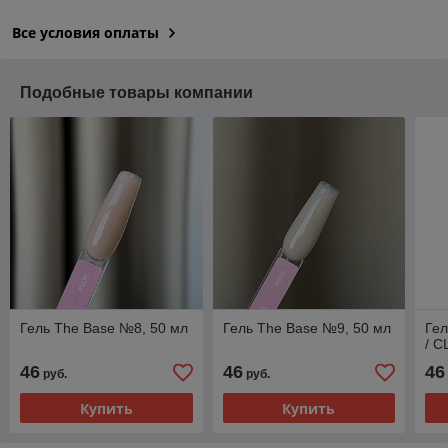
Все условия оплаты
Подобные товары компании
Гель The Base №8, 50 мл
Гель The Base №9, 50 мл
Гел
/ 
46
46
46
руб.
руб.
Купить
Купить