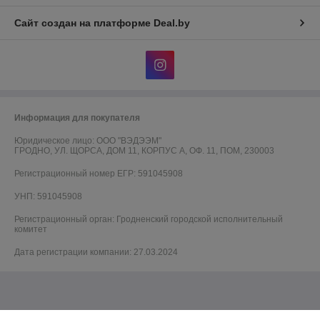
Сайт создан на платформе Deal.by
Информация для покупателя
Юридическое лицо:
ООО "ВЭДЭЭМ"
ГРОДНО, УЛ. ЩОРСА, ДОМ 11, КОРПУС А, ОФ. 11, ПОМ, 230003
Регистрационный номер ЕГР: 591045908
УНП: 591045908
Регистрационный орган: Гродненский городской исполнительный
комитет
Дата регистрации компании: 27.03.2024