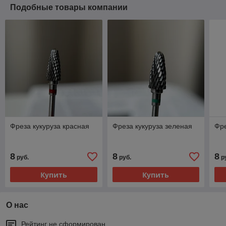
Подобные товары компании
Фреза кукуруза красная
Фреза кукуруза зеленая
Фре
8
8
8
руб.
руб.
р
Купить
Купить
О нас
Рейтинг не сформирован