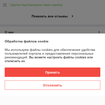
Сделка подтверждена через корзину
Показать все отзывы
О нас
Обработка файлов cookie
Контакты
Мы используем файлы cookies для обеспечения удобства
пользователей портала и предоставления персональных
Доставка и оплата
рекомендаций.
Вы можете настроить файлы cookies или
отключить их.
График работы
Принять
Полная версия сайта
Отклонить
Политика обработки cookies
Сайт создан на платформе Deal.by