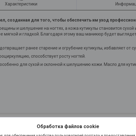
Характеристики
Информац
асел, созданная для того, чтобы обеспечить им уход профессио
щины и шелушение на ногтях, а кожа кутикулы становится сухой 
ее мягкой и гладкой. Благодаря этому ваш маникюр будет выгляде
твращает ранее старение и огрубение кутикулы, избавляет от сух
роциркуляцию, способствует росту ногтей.
особенно для сухой и склонной к шелушению кожи. Масло для кути
Обработка файлов cookie
s для обеспечения удобства пользователей портала и предоставления