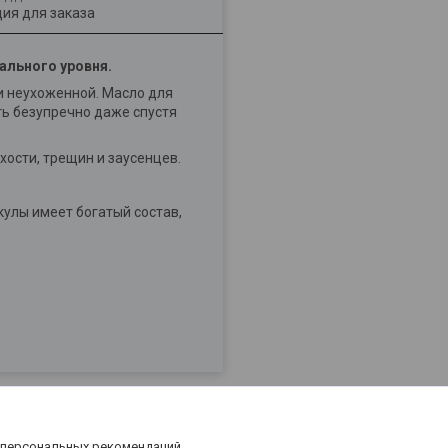
ия для заказа
нального уровня.
и неухоженной. Масло для
ть безупречно даже спустя
ости, трещин и заусенцев.
кулы имеет богатый состав,
 персональных рекомендаций.