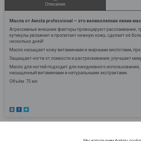
Описание
Масла от Awista professional — это великолепная линия м
Агрессивные внешние факторы провоцируют расслаивание, тре
кутикулы увлажнит и пропитает нежную кожу, сделает её бол
несколько дней!
Масло насыщает кожу витаминами и жирными кислотами, предо
Защищает ногти от ломкости и растрескивания, улучшает мик
Масло для ногтей подходит для ежедневного использования, 
насыщенный витаминами и натуральными экстрактами.
Объём: 75 мл
Мы используем файлы cookie